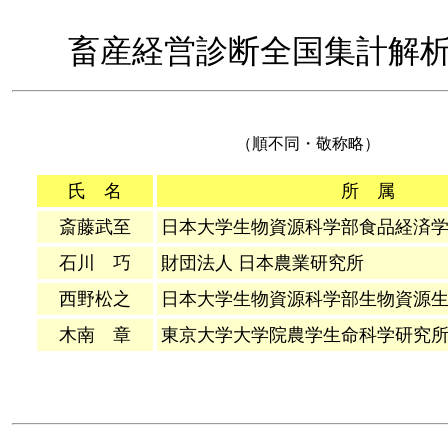
畜産経営診断全国集計解
（順不同・敬称略）
氏 名
所 属
斎
藤武至
日本大学生物資源科学部食品経済
石川 巧
財団法人 日本農業研究所
西野松之
日本大学生物資源科学部生物資源
木南 章
東京大学大学院農学生命科学研究