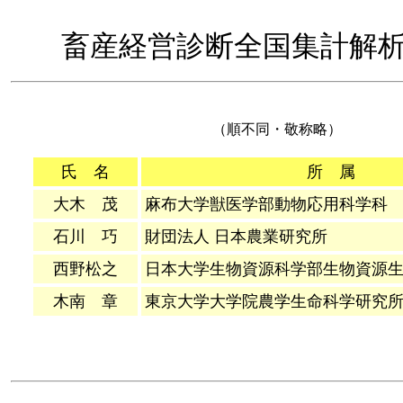
畜産経営診断全国集計解
（順不同・敬称略）
氏 名
所 属
大木 茂
麻布大学獣医学部動物応用科学科
石川 巧
財団法人 日本農業研究所
西野松之
日本大学生物資源科学部生物資源
木南 章
東京大学大学院農学生命科学研究